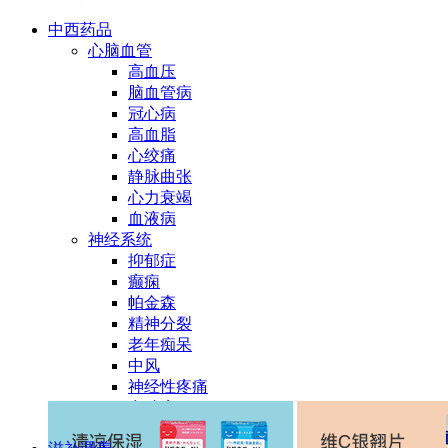
中西药品
心脑血管
高血压
脑血管病
冠心病
高血脂
心绞痛
静脉曲张
心力衰竭
血液病
神经系统
抑郁症
癫痫
帕金森
精神分裂
老年痴呆
中风
神经性疼痛
多动症
消化系统疾病