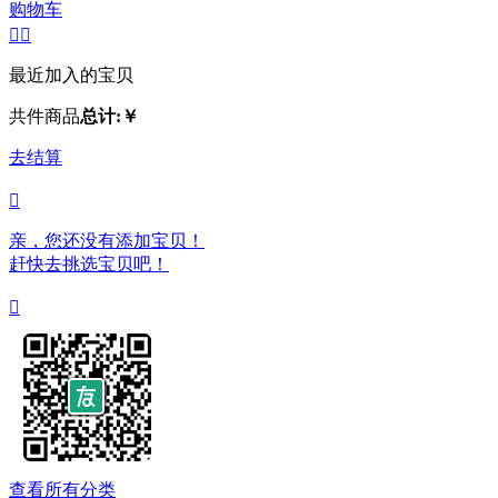
购物车


最近加入的宝贝
共
件商品
总计:
￥
去结算

亲，您还没有添加宝贝！
赶快去挑选宝贝吧！

查看所有分类