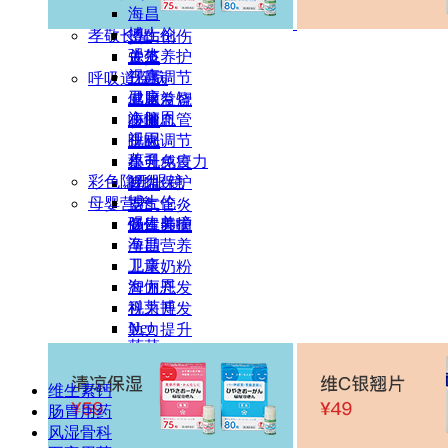
海昌
增肌健体
尖锐湿疹
博士伦
孝敬长辈
烫伤创伤
强生
关节养护
皮炎
视康
三高调节
呼吸道疾病
卫康
健脑益智
感冒发烧
海俪恩
小脑血管
咳嗽
视同
睡眠调节
上火
蔡司
提升免疫力
小儿感冒
彩色隐形眼镜
视力保护
哮喘
博士伦
母婴营养
支气管炎
强生美瞳
肠胃养护
慢性肺病
海昌
孕期营养
卫康
儿童奶粉
海俪恩
智力开发
科莱博
视力开发
Neo
勉力提升
莲菜
职场能量
散光隐形眼镜
缓解疲劳
库伯
维生素钙
提升免疫
强生
肠胃用药
视力保护
博士伦
风湿骨科
睡眠改善