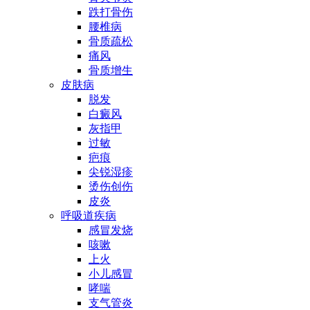
跌打骨伤
腰椎病
骨质疏松
痛风
骨质增生
皮肤病
脱发
白癜风
灰指甲
过敏
疤痕
尖锐湿疹
烫伤创伤
皮炎
呼吸道疾病
感冒发烧
咳嗽
上火
小儿感冒
哮喘
支气管炎