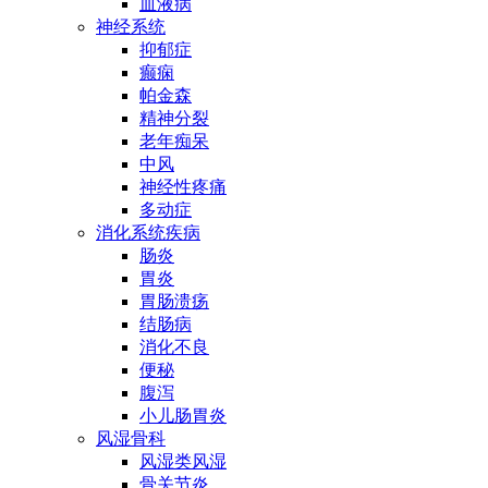
血液病
神经系统
抑郁症
癫痫
帕金森
精神分裂
老年痴呆
中风
神经性疼痛
多动症
消化系统疾病
肠炎
胃炎
胃肠溃疡
结肠病
消化不良
便秘
腹泻
小儿肠胃炎
风湿骨科
风湿类风湿
骨关节炎