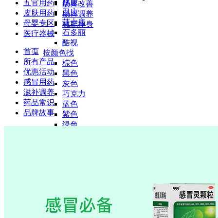
视康
五官用药
肠胃改善
卫康
皮肤用药
肠胃调养
菲士康
母婴专区
减肥瘦身
石多丽
医疗器械
酷视
首页
按颜色找
所有产品
棕色
优惠活动
黑色
感冒用药
灰色
滋补调养
巧克力
药品常识
蓝色
品牌故事
紫色
绿色
浅色
隐形眼镜护理液
爱尔康
博士伦
海昌
全能
视康
科莱博
海俪恩