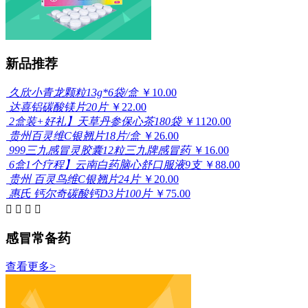
新品推荐
久欣小青龙颗粒13g*6袋/盒
￥10.00
达喜铝碳酸镁片20片
￥22.00
2盒装+好礼】天草丹参保心茶180袋
￥1120.00
贵州百灵维C银翘片18片/盒
￥26.00
999三九感冒灵胶囊12粒三九牌感冒药
￥16.00
6盒1个疗程】云南白药脑心舒口服液9支
￥88.00
贵州 百灵鸟维C银翘片24片
￥20.00
惠氏 钙尔奇碳酸钙D3片100片
￥75.00




感冒常备药
查看更多>