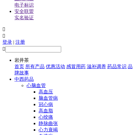
电子标识
安全联盟
实名验证


登录
|
注册

岩井茶
首页
所有产品
优惠活动
感冒用药
滋补调养
药品常识
品
牌故事
中西药品
心脑血管
高血压
脑血管病
冠心病
高血脂
心绞痛
静脉曲张
心力衰竭