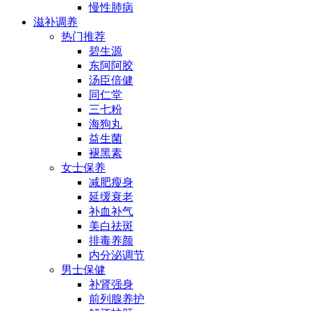
慢性肺病
滋补调养
热门推荐
碧生源
东阿阿胶
汤臣倍健
同仁堂
三七粉
海狗丸
益生菌
褪黑素
女士保养
减肥瘦身
延缓衰老
补血补气
美白祛斑
排毒养颜
内分泌调节
男士保健
补肾强身
前列腺养护