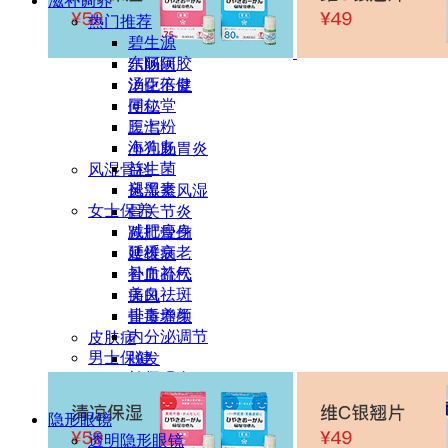
滋补调养
肠炎
热门推荐
胃炎
碧生源
胃肠溃疡
东阿阿胶
结肠病
汤臣倍健
消化不良
同仁堂
便秘
三七粉
腹泻
海狗丸
小儿肠胃炎
益生菌
风湿骨科
褪黑素
风湿类风湿
女士保养
骨关节炎
减肥瘦身
跌打骨伤
延缓衰老
腰椎病
补血补气
骨质疏松
美白祛斑
痛风
排毒养颜
骨质增生
内分泌调节
皮肤病
男士保健
脱发
补肾强身
白癜风
前列腺养护
灰指甲
隐形眼镜
解酒护肝
过敏
透明隐形眼镜
肠胃养护
疤痕