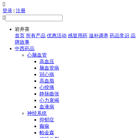

登录
|
注册

岩井茶
首页
所有产品
优惠活动
感冒用药
滋补调养
药品常识
品
牌故事
中西药品
心脑血管
高血压
脑血管病
冠心病
高血脂
心绞痛
静脉曲张
心力衰竭
血液病
神经系统
抑郁症
癫痫
帕金森