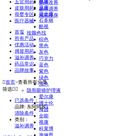
视康
五官用药
肠胃改善
卫康
皮肤用药
肠胃调养
菲士康
母婴专区
减肥瘦身
石多丽
医疗器械
酷视
首页
按颜色找
所有产品
棕色
优惠活动
黑色
感冒用药
灰色
滋补调养
巧克力
药品常识
蓝色
品牌故事
紫色
绿色

首页
>
查看所有分类
浅色
筛选


隐形眼镜护理液
爱尔康
已选条件：
博士伦
品牌: 东阿阿胶
x
海昌
清除条件
全能
类别：
视康
滋补调养
科莱博
海俪恩