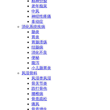
精神分裂
老年痴呆
中风
神经性疼痛
多动症
消化系统疾病
肠炎
胃炎
胃肠溃疡
结肠病
消化不良
便秘
腹泻
小儿肠胃炎
风湿骨科
风湿类风湿
骨关节炎
跌打骨伤
腰椎病
骨质疏松
痛风
骨质增生