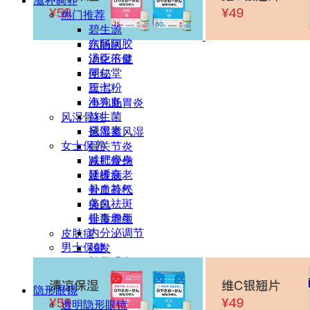
滋补调养
肠炎
热门推荐
胃炎
碧生源
胃肠溃疡
东阿阿胶
结肠病
汤臣倍健
消化不良
同仁堂
便秘
三七粉
腹泻
海狗丸
小儿肠胃炎
益生菌
风湿骨科
褪黑素
风湿类风湿
女士保养
骨关节炎
减肥瘦身
跌打骨伤
延缓衰老
腰椎病
补血补气
骨质疏松
美白祛斑
痛风
排毒养颜
骨质增生
内分泌调节
皮肤病
男士保健
脱发
补肾强身
白癜风
前列腺养护
灰指甲
隐形眼镜
解酒护肝
过敏
透明隐形眼镜
肠胃养护
疤痕