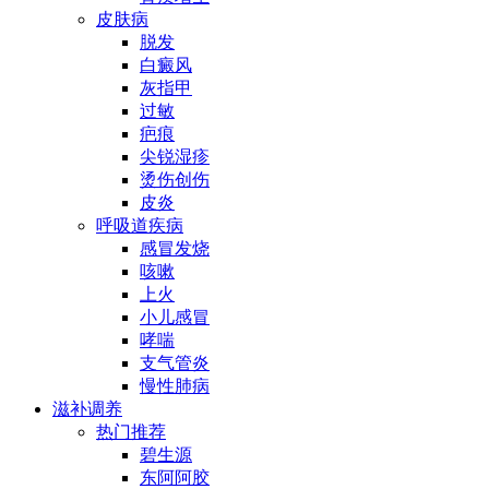
皮肤病
脱发
白癜风
灰指甲
过敏
疤痕
尖锐湿疹
烫伤创伤
皮炎
呼吸道疾病
感冒发烧
咳嗽
上火
小儿感冒
哮喘
支气管炎
慢性肺病
滋补调养
热门推荐
碧生源
东阿阿胶