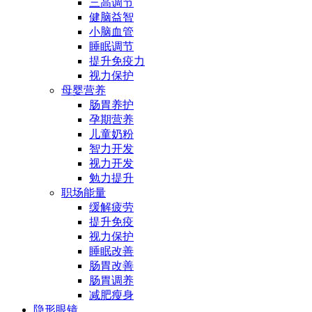
三高调节
健脑益智
小脑血管
睡眠调节
提升免疫力
视力保护
母婴营养
肠胃养护
孕期营养
儿童奶粉
智力开发
视力开发
勉力提升
职场能量
缓解疲劳
提升免疫
视力保护
睡眠改善
肠胃改善
肠胃调养
减肥瘦身
隐形眼镜