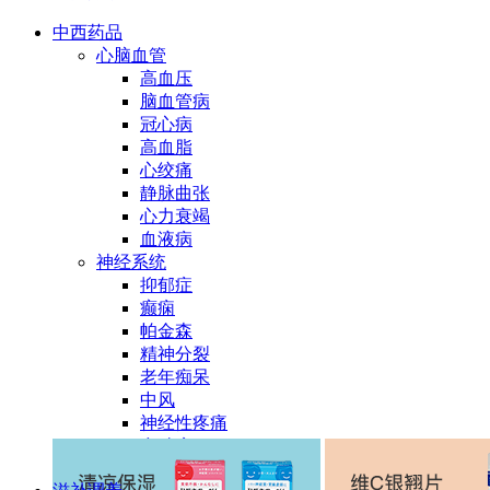
中西药品
心脑血管
高血压
脑血管病
冠心病
高血脂
心绞痛
静脉曲张
心力衰竭
血液病
神经系统
抑郁症
癫痫
帕金森
精神分裂
老年痴呆
中风
神经性疼痛
多动症
消化系统疾病