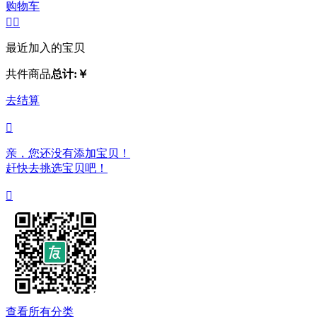
购物车


最近加入的宝贝
共
件商品
总计:
￥
去结算

亲，您还没有添加宝贝！
赶快去挑选宝贝吧！

查看所有分类