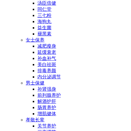
汤臣倍健
同仁堂
三七粉
海狗丸
益生菌
褪黑素
女士保养
减肥瘦身
延缓衰老
补血补气
美白祛斑
排毒养颜
内分泌调节
男士保健
补肾强身
前列腺养护
解酒护肝
肠胃养护
增肌健体
孝敬长辈
关节养护