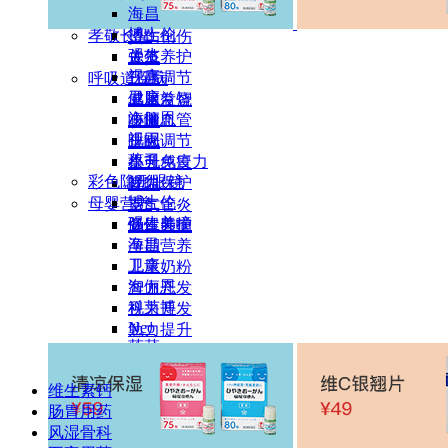
海昌
增肌健体
尖锐湿疹
博士伦
孝敬长辈
烫伤创伤
强生
关节养护
皮炎
视康
三高调节
呼吸道疾病
卫康
健脑益智
感冒发烧
海俪恩
小脑血管
咳嗽
视同
睡眠调节
上火
蔡司
提升免疫力
小儿感冒
彩色隐形眼镜
视力保护
哮喘
博士伦
母婴营养
支气管炎
强生美瞳
肠胃养护
慢性肺病
海昌
孕期营养
卫康
儿童奶粉
海俪恩
智力开发
科莱博
视力开发
Neo
勉力提升
莲菜
职场能量
散光隐形眼镜
缓解疲劳
库伯
维生素钙
提升免疫
强生
肠胃用药
视力保护
博士伦
风湿骨科
睡眠改善