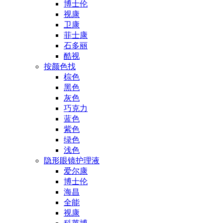
博士伦
视康
卫康
菲士康
石多丽
酷视
按颜色找
棕色
黑色
灰色
巧克力
蓝色
紫色
绿色
浅色
隐形眼镜护理液
爱尔康
博士伦
海昌
全能
视康