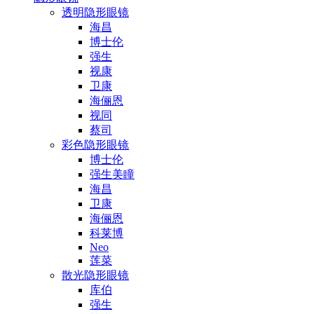
透明隐形眼镜
海昌
博士伦
强生
视康
卫康
海俪恩
视同
蔡司
彩色隐形眼镜
博士伦
强生美瞳
海昌
卫康
海俪恩
科莱博
Neo
莲菜
散光隐形眼镜
库伯
强生