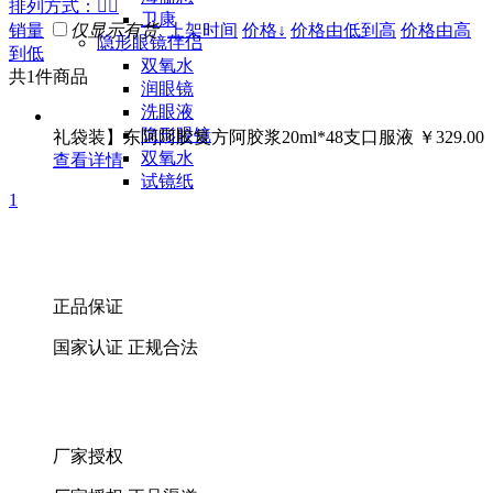
排列方式
：


卫康
销量
仅显示有货
上架时间
价格↓
价格由低到高
价格由高
隐形眼镜伴侣
到低
双氧水
共1件商品
润眼镜
洗眼液
隐形眼镜
礼袋装】东阿阿胶复方阿胶浆20ml*48支口服液
￥329.00
双氧水
查看详情
试镜纸
1
正品保证
国家认证 正规合法
厂家授权